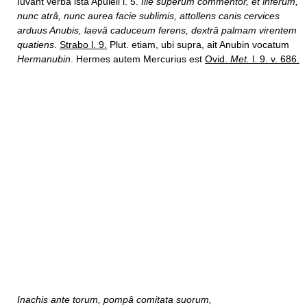
Iuvant verba ista Apuleii l. 5.
Ille superûm commentor, et inferûm,
nunc atrâ, nunc aurea facie sublimis, attollens canis cervices
arduus Anubis, laevâ caduceum ferens, dextrâ palmam virentem
quatiens
.
Strabo l. 9.
Plut. etiam, ubi supra, ait Anubin vocatum
Hermanubin
. Hermes autem Mercurius est
Ovid.
Met.
l. 9. v. 686.
Inachis ante torum, pompâ comitata suorum,