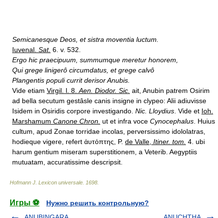
Semicanesque Deos, et sistra moventia luctum.
Iuvenal.
Sat.
6. v. 532.
Ergo hic praecipuum, summumque meretur honorem,
Qui grege linigerô circumdatus, et grege calvô
Plangentis populi currit derisor Anubis.
Vide etiam
Virgil. l. 8.
Aen. Diodor. Sic.
ait, Anubin patrem Osirim
ad bella secutum gestâsle canis insigne in clypeo: Alii adiuvisse
Isidem in Osiridis corpore investigando.
Nic. Lloydius
. Vide et
Ioh.
Marshamum
Canone Chron.
ut et infra voce
Cynocephalus
. Huius
cultum, apud Zonae torridae incolas, perversissimo idololatras,
hodieque vigere, refert ἀυτόπτης, P.
de Valle,
Itiner. tom.
4. ubi
harum gentium miseram superstitionem, a Veterib. Aegyptiis
mutuatam, accuratissime descripsit.
Hofmann J. Lexicon universale
.
1698
.
Игры ⚽
Нужно решить контрольную?
ANUBINGARA
ANUCHTHA