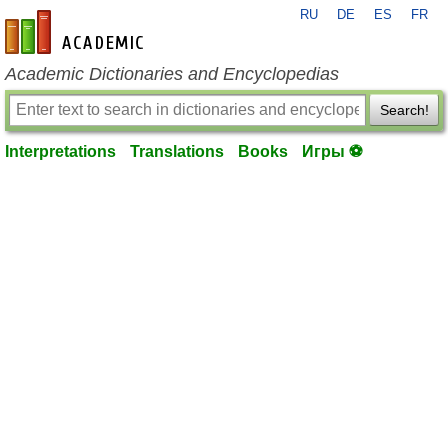
RU
DE
ES
FR
en-academic.com
Academic Dictionaries and Encyclopedias
Search!
Interpretations
Translations
Books
Игры ⚽