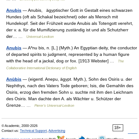
Anubis
— Anubis, ägyptischer Gott in Gestalt eines schwarzen
Hundes (oft als Schakal bezeichnet) oder als Mensch mit
Hundekopf. Seit der Frühzeit wurde Anubis als Totengott verehrt,
der v. a. für die Mumifizierung zuständig ist und als Schutzherr
der… …
Universal-Lexikon
Anubis
— A*nu bis, n. [L.] (Myth.) An Egyptian deity, the conductor
of departed spirits to judgment, represented by a human figure
with the head of a jackal, dog or fox. [1913 Webster] …
The
Collaborative International Dictionary of English
Anūbis
— (eigentl. Anepu, ägypt. Myth.), Sohn des Osiris u. der
Nephthys, nach des Vaters Tode geboren; Isis, die Gemahlin des
Osiris, erzog den fremden Sohn u. suchte mit ihm den Leichnam
des Osiris. Man dachte den A. als Wächter u. Schützer der
Grenze… …
Pierer's Universal-Lexikon
© Academic, 2000-2026
18+
Contact us:
Technical Support
,
Advertising