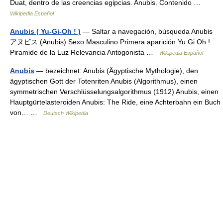
Duat, dentro de las creencias egipcias. Anubis. Contenido …
Wikipedia Español
Anubis ( Yu-Gi-Oh ! )
— Saltar a navegación, búsqueda Anubis
アヌビス (Anubis) Sexo Masculino Primera aparición Yu Gi Oh !
Piramide de la Luz Relevancia Antogonista …
Wikipedia Español
Anubis
— bezeichnet: Anubis (Ägyptische Mythologie), den
ägyptischen Gott der Totenriten Anubis (Algorithmus), einen
symmetrischen Verschlüsselungsalgorithmus (1912) Anubis, einen
Hauptgürtelasteroiden Anubis: The Ride, eine Achterbahn ein Buch
von… …
Deutsch Wikipedia