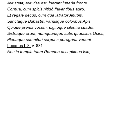
Aut stetit, aut visa est, inerant lunaria fronte
Cornua, cum spicis nitidô flaventibus aurô,
Et regale decus, cum qua latrator Anubis,
Sanctaque Bubastis, variusque coloribus Apis
Quique premit vocem, digitoque silentia suadet;
Sistraque erant, numquamque satis quaesitus Osiris,
Plenaque somniferi serpens peregrina veneni.
Lucanus l. 8.
v. 831.
Nos in templa tuam Romana acceptimus Isin,