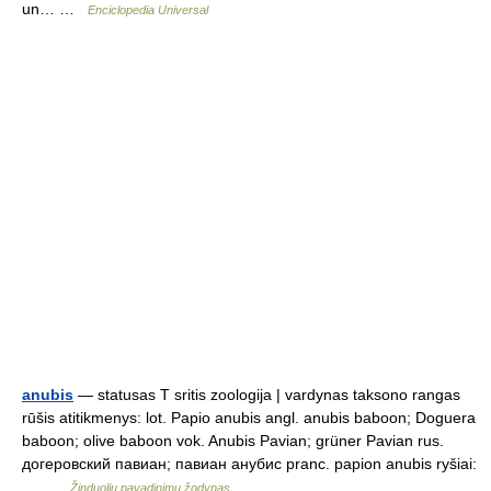
un… …
Enciclopedia Universal
anubis
— statusas T sritis zoologija | vardynas taksono rangas
rūšis atitikmenys: lot. Papio anubis angl. anubis baboon; Doguera
baboon; olive baboon vok. Anubis Pavian; grüner Pavian rus.
догеровский павиан; павиан анубис pranc. papion anubis ryšiai:
… …
Žinduolių pavadinimų žodynas