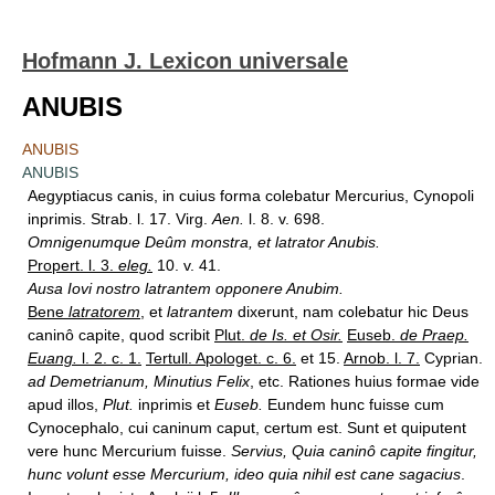
Hofmann J. Lexicon universale
ANUBIS
ANUBIS
ANUBIS
Aegyptiacus canis, in cuius forma colebatur Mercurius, Cynopoli
inprimis. Strab. l. 17. Virg.
Aen.
l. 8. v. 698.
Omnigenumque Deûm monstra, et latrator Anubis.
Propert. l. 3.
eleg.
10. v. 41.
Ausa Iovi nostro latrantem opponere Anubim.
Bene
latratorem
,
et
latrantem
dixerunt, nam colebatur hic Deus
caninô capite, quod scribit
Plut.
de Is. et Osir.
Euseb.
de Praep.
Euang.
l. 2. c. 1.
Tertull. Apologet. c. 6.
et 15.
Arnob. l. 7.
Cyprian.
ad Demetrianum, Minutius Felix
, etc. Rationes huius formae vide
apud illos,
Plut.
inprimis et
Euseb.
Eundem hunc fuisse cum
Cynocephalo, cui caninum caput, certum est. Sunt et quiputent
vere hunc Mercurium fuisse.
Servius, Quia caninô capite fingitur,
hunc volunt esse Mercurium, ideo quia nihil est cane sagacius
.